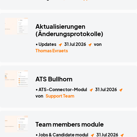
Aktualisierungen
(Änderungsprotokolle)
• Updates
31 Jul 2026
von
Thomas Evraets
ATS Bullhorn
• ATS-Connector-Modul
31 Jul 2026
von
Support Team
Team members module
• Jobs & Candidate modul
31 Jul 2026