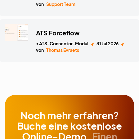
von
Support Team
ATS Forceflow
• ATS-Connector-Modul
31 Jul 2026
von
Thomas Evraets
Noch mehr erfahren?
Buche eine kostenlose
Online-Demo.
Einen