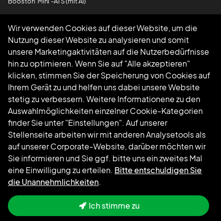
Booston 'Mini'-ATS (mit AI)
Wir verwenden Cookies auf dieser Website, um die
Hilfe?
Nutzung dieser Website zu analysieren und somit
unsere Marketingaktivitäten auf die Nutzerbedürfnisse
Rufen Sie uns an
085 0044 215
hin zu optimieren. Wenn Sie auf "Alle akzeptieren"
Schreiben Sie uns eine E-Mail
support@booston.io
klicken, stimmen Sie der Speicherung von Cookies auf
Ihrem Gerät zu und helfen uns dabei unsere Website
Folgen Sie uns
stetig zu verbessern. Weitere Informationene zu den
Auswahlmöglichkeiten einzelner Cookie-Kategorien
finder Sie unter "Einstellungen". Auf unserer
Stellenseite arbeiten wir mit anderen Analysetools als
auf unserer Corporate-Website, darüber möchten wir
Sie informieren und Sie ggf. bitte uns ein zweites Mal
eine Einwilligung zu erteilen.
Bitte entschuldigen Sie
die Unannehmlichkeiten
.
Ich stimme zu