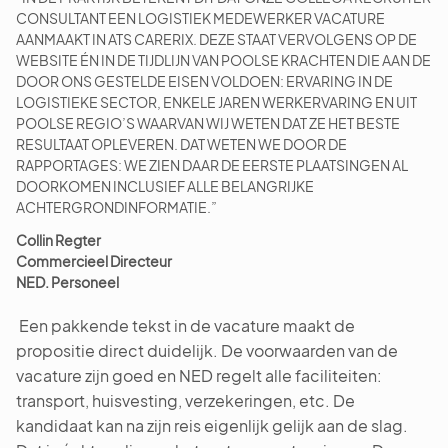
CONSULTANT EEN LOGISTIEK MEDEWERKER VACATURE
AANMAAKT IN ATS CARERIX. DEZE STAAT VERVOLGENS OP DE
WEBSITE ÉN IN DE TIJDLIJN VAN POOLSE KRACHTEN DIE AAN DE
DOOR ONS GESTELDE EISEN VOLDOEN: ERVARING IN DE
LOGISTIEKE SECTOR, ENKELE JAREN WERKERVARING EN UIT
POOLSE REGIO’S WAARVAN WIJ WETEN DAT ZE HET BESTE
RESULTAAT OPLEVEREN. DAT WETEN WE DOOR DE
RAPPORTAGES: WE ZIEN DAAR DE EERSTE PLAATSINGEN AL
DOORKOMEN INCLUSIEF ALLE BELANGRIJKE
ACHTERGRONDINFORMATIE.”
Collin Regter
Commercieel Directeur
NED. Personeel
Een pakkende tekst in de vacature maakt de
propositie direct duidelijk. De voorwaarden van de
vacature zijn goed en NED regelt alle faciliteiten:
transport, huisvesting, verzekeringen, etc. De
kandidaat kan na zijn reis eigenlijk gelijk aan de slag.