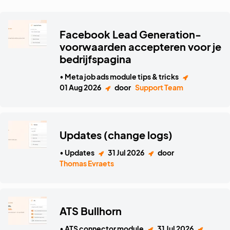
Facebook Lead Generation-
voorwaarden accepteren voor je
bedrijfspagina
• Meta job ads module tips & tricks
01 Aug 2026
door
Support Team
Updates (change logs)
• Updates
31 Jul 2026
door
Thomas Evraets
ATS Bullhorn
• ATS connector module
31 Jul 2026