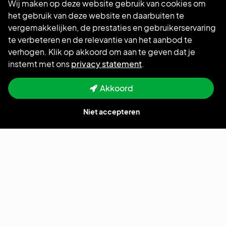
Wij maken op deze website gebruik van cookies om
Werkenbij- / recruitment website
het gebruik van deze website en daarbuiten te
Meta (Facebook & Instagram) vacature advertenties
vergemakkelijken, de prestaties en gebruikerservaring
Vacaturebank netwerk
te verbeteren en de relevantie van het aanbod te
ATS koppeling
verhogen. Klik op akkoord om aan te geven dat je
Booston 'mini' ATS (met AI)
instemt met ons
privacy statement
.
Akkoord
Hulp nodig?
Niet accepteren
Bel ons
085 0044 215
Mail ons
support@booston.io
Volg ons