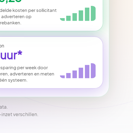
elde kosten per sollicitant
m adverteren op
rebanken.
on
 uur*
esparing per week door
eren, adverteren en meten
 één systeem.
ata.
nzet verschillen.