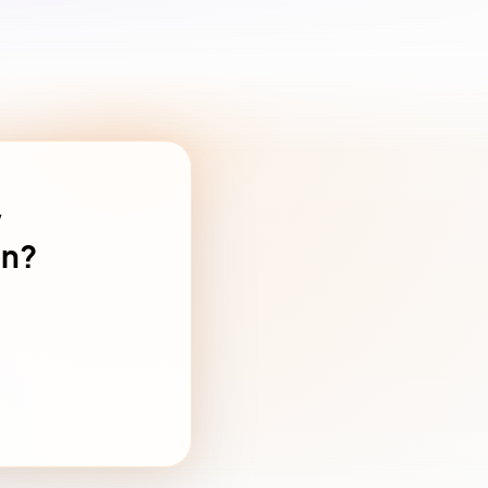
w
en?