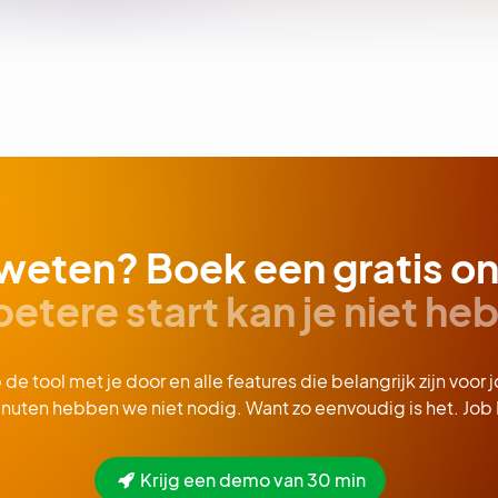
weten? Boek een gratis on
betere start kan je niet he
e tool met je door en alle features die belangrijk zijn voor 
nuten hebben we niet nodig. Want zo eenvoudig is het. Job
Krijg een demo van 30 min