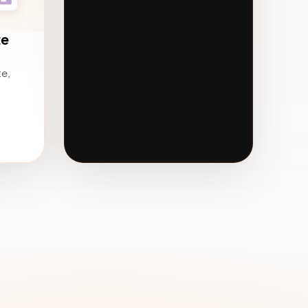
te
te,