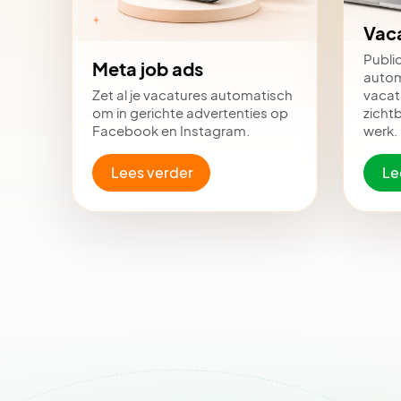
Vac
Publi
Meta job ads
autom
Zet al je vacatures automatisch
vacat
om in gerichte advertenties op
zicht
Facebook en Instagram.
werk.
Lees verder
Le