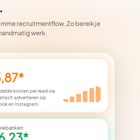
.
imme recruitmentflow. Zo bereik je
 handmatig werk.
,87*
elde kosten per lead via
tisch adverteren op
ok en Instagram.
urebanken
6,23*