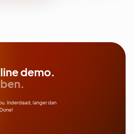
line demo.
bben.
jou. Inderdaad, langer dan
 Done!