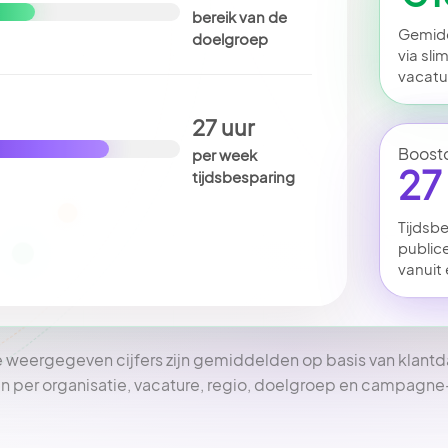
bereik van de
Gemidd
doelgroep
via sli
vacatu
27 uur
per week
Boost
tijdsbesparing
27
Tijdsb
public
vanuit
 weergegeven cijfers zijn gemiddelden op basis van klantd
n per organisatie, vacature, regio, doelgroep en campagne-i