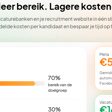
er bereik. Lagere kosten
aturebanken en je recruitment website in één sl
delde kosten per kandidaat en bespaar je tijd op
Meta
€5
Gemidd
70%
automa
Facebo
bereik van de
doelgroep
Vacat
€1
30%