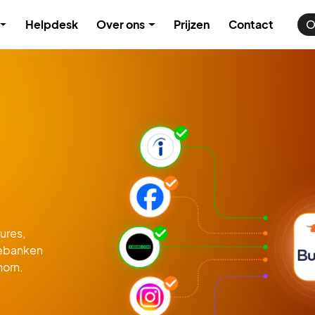
Helpdesk
Over ons
Prijzen
Contact
O
ures,
rebanken
horn.