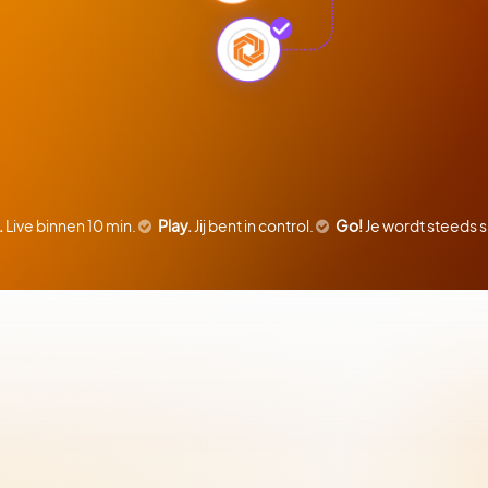
.
Live binnen 10 min.
Play.
Jij bent in control.
Go!
Je wordt steeds 