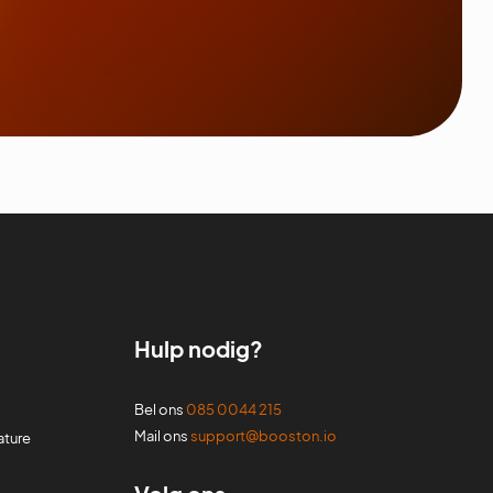
Hulp nodig?
Bel ons
085 0044 215
Mail ons
support@booston.io
ature