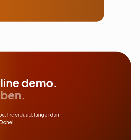
line demo.
bben.
jou. Inderdaad, langer dan
 Done!