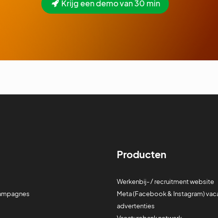
Krijg een demo van 30 min
Producten
Werkenbij- / recruitment website
campagnes
Meta (Facebook & Instagram) vac
advertenties
Vacaturebank netwerk