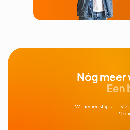
Nóg meer 
Een 
We nemen stap voor stap d
30 mi