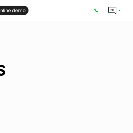
nline demo
NL
s