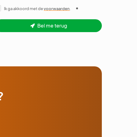
Ik ga akkoord met de
voorwaarden
.
Bel me terug
?