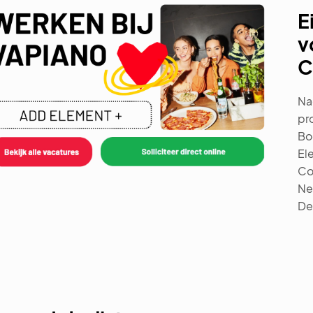
E
v
C
Na
pr
Bo
El
Co
Ne
De