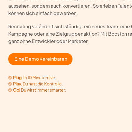
aussehen, sondern auch konvertieren. So erleben Talente 
können sich einfach bewerben.
Recruiting verändert sich ständig: ein neues Team, ein
Kampagne oder eine Zielgruppenaktion? Mit Booston reag
ganz ohne Entwickler oder Marketer.
Eine Demo vereinbaren
Plug.
In 10 Minuten live.
Play.
Du hast die Kontrolle.
Go!
Du wirst immer smarter.