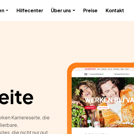
en
Hilfecenter
Über uns
Preise
Kontakt
eite
rken Karriereseite, die
ierbare,
es, die nicht nur gut