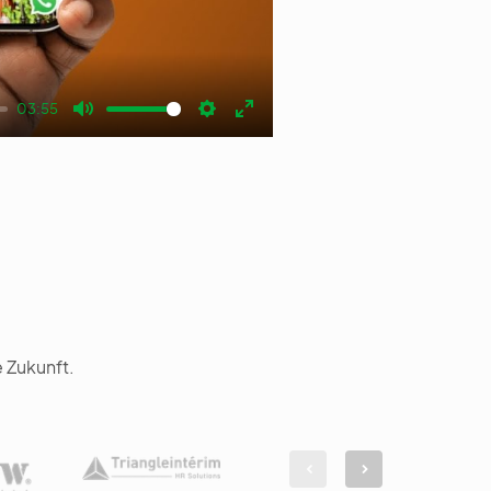
03:55
Mute
Settings
Enter
fullscreen
 Zukunft.