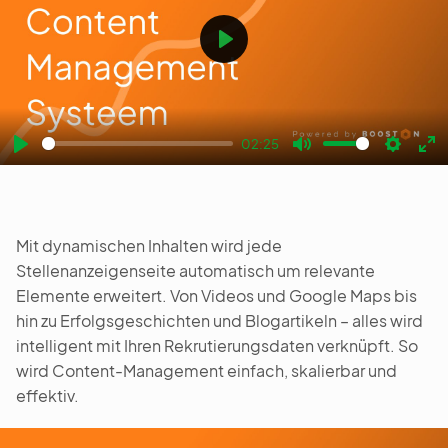
Play
02:25
Play
Mute
Settin
En
fu
Mit dynamischen Inhalten wird jede
Stellenanzeigenseite automatisch um relevante
Elemente erweitert. Von Videos und Google Maps bis
hin zu Erfolgsgeschichten und Blogartikeln – alles wird
intelligent mit Ihren Rekrutierungsdaten verknüpft. So
wird Content-Management einfach, skalierbar und
effektiv.