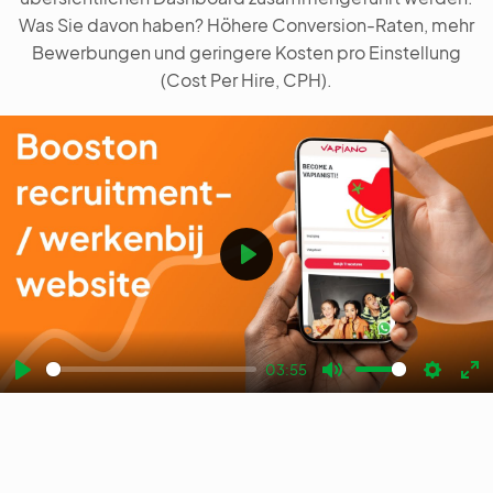
Was Sie davon haben? Höhere Conversion-Raten, mehr
Bewerbungen und geringere Kosten pro Einstellung
(Cost Per Hire, CPH).
Play
03:55
Play
Mute
Settin
En
fu