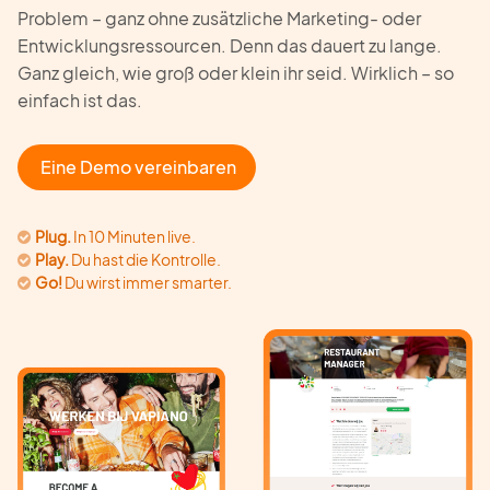
Problem – ganz ohne zusätzliche Marketing- oder
Entwicklungsressourcen. Denn das dauert zu lange.
Ganz gleich, wie groß oder klein ihr seid. Wirklich – so
einfach ist das.
Eine Demo vereinbaren
Plug.
In 10 Minuten live.
Play.
Du hast die Kontrolle.
Go!
Du wirst immer smarter.