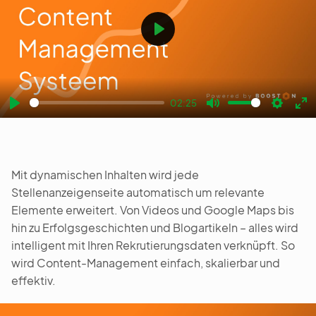
Play
02:25
Play
Mute
Settin
En
fu
Mit dynamischen Inhalten wird jede
Stellenanzeigenseite automatisch um relevante
Elemente erweitert. Von Videos und Google Maps bis
hin zu Erfolgsgeschichten und Blogartikeln – alles wird
intelligent mit Ihren Rekrutierungsdaten verknüpft. So
wird Content-Management einfach, skalierbar und
effektiv.