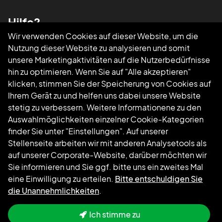
Hilfe?
Wir verwenden Cookies auf dieser Website, um die
Nutzung dieser Website zu analysieren und somit
Rufen Sie uns an
085 0044 215
unsere Marketingaktivitäten auf die Nutzerbedürfnisse
Schreiben Sie uns eine E-Mail
support@booston.io
hin zu optimieren. Wenn Sie auf "Alle akzeptieren"
klicken, stimmen Sie der Speicherung von Cookies auf
Folgen Sie uns
Ihrem Gerät zu und helfen uns dabei unsere Website
stetig zu verbessern. Weitere Informationene zu den
Auswahlmöglichkeiten einzelner Cookie-Kategorien
finder Sie unter "Einstellungen". Auf unserer
Stellenseite arbeiten wir mit anderen Analysetools als
auf unserer Corporate-Website, darüber möchten wir
Sie informieren und Sie ggf. bitte uns ein zweites Mal
eine Einwilligung zu erteilen.
Bitte entschuldigen Sie
die Unannehmlichkeiten
.
Ich stimme zu