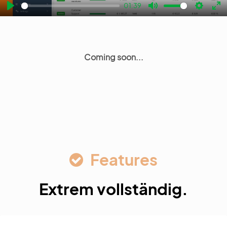
01:39
Play
Mute
Settin
En
fu
Coming soon...
Features
Extrem vollständig.