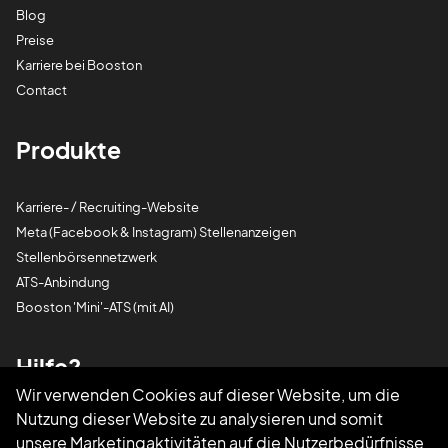
Blog
Preise
Karriere bei Booston
Contact
Produkte
Karriere- / Recruiting-Website
Meta (Facebook & Instagram) Stellenanzeigen
Stellenbörsennetzwerk
ATS-Anbindung
Booston 'Mini'-ATS (mit AI)
Hilfe?
Wir verwenden Cookies auf dieser Website, um die
Nutzung dieser Website zu analysieren und somit
Rufen Sie uns an
085 0044 215
unsere Marketingaktivitäten auf die Nutzerbedürfnisse
Schreiben Sie uns eine E-Mail
support@booston.io