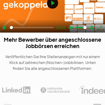
Play
03:00
Play
Mute
Settin
En
Mehr Bewerber über angeschlossene
fu
Jobbörsen erreichen
Veröffentlichen Sie Ihre Stellenanzeigen mit nur einem
Klick auf zahlreichen (Nischen-)Jobbörsen. Unten
finden Sie alle angeschlossenen Plattformen.