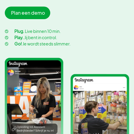
Plan een demo
Plug.
Live binnen 10 min.
Play.
Jij bent in control.
Go!
Je wordt steeds slimmer.