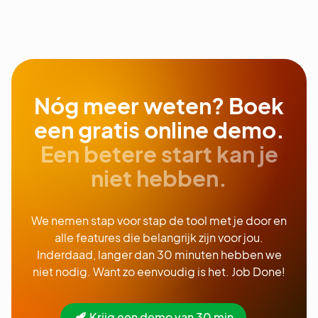
Nóg meer weten? Boek
een gratis online demo.
Een betere start kan je
niet hebben.
We nemen stap voor stap de tool met je door en
alle features die belangrijk zijn voor jou.
Inderdaad, langer dan 30 minuten hebben we
niet nodig. Want zo eenvoudig is het. Job Done!
Krijg een demo van 30 min