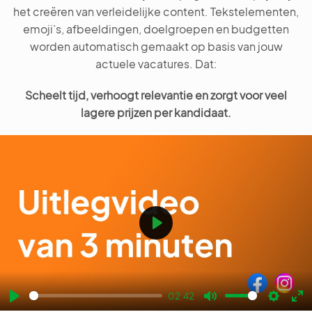
het creëren van verleidelijke content. Tekstelementen,
emoji’s, afbeeldingen, doelgroepen en budgetten
worden automatisch gemaakt op basis van jouw
actuele vacatures. Dat:
Scheelt tijd, verhoogt relevantie en zorgt voor veel
lagere prijzen per kandidaat.
Play
02:42
Play
Mute
Settin
En