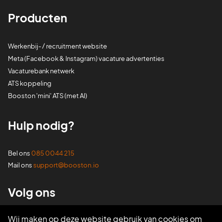
Producten
Werkenbij- / recruitment website
Meta (Facebook & Instagram) vacature advertenties
Vacaturebank netwerk
ATS koppeling
Booston 'mini' ATS (met AI)
Hulp nodig?
Bel ons
085 0044 215
Mail ons
support@booston.io
Volg ons
Wij maken op deze website gebruik van cookies om