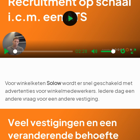
Play
02:28
Play
Mute
Settin
En
fu
Voor winkelketen
Solow
wordt er snel geschakeld met
advertenties voor winkelmedewerkers. Iedere dag een
andere vraag voor een andere vestiging.