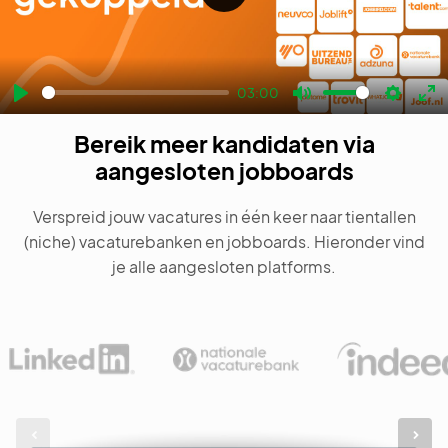
Play
03:00
Play
Mute
Settin
En
Bereik meer kandidaten via
fu
aangesloten jobboards
Verspreid jouw vacatures in één keer naar tientallen
(niche) vacaturebanken en jobboards. Hieronder vind
je alle aangesloten platforms.